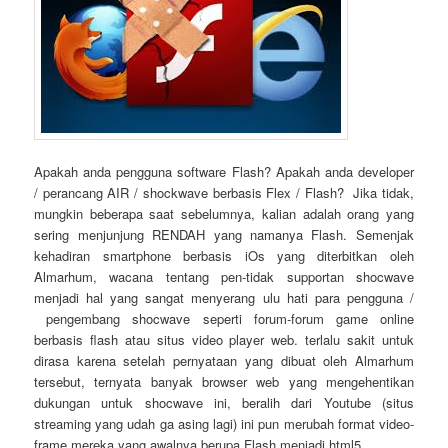
Apakah anda pengguna software Flash? Apakah anda developer
/ perancang AIR / shockwave berbasis Flex / Flash? Jika tidak,
mungkin beberapa saat sebelumnya, kalian adalah orang yang
sering menjunjung RENDAH yang namanya Flash. Semenjak
kehadiran smartphone berbasis iOs yang diterbitkan oleh
Almarhum, wacana tentang pen-tidak supportan shocwave
menjadi hal yang sangat menyerang ulu hati para pengguna /
pengembang shocwave seperti forum-forum game online
berbasis flash atau situs video player web. terlalu sakit untuk
dirasa karena setelah pernyataan yang dibuat oleh Almarhum
tersebut, ternyata banyak browser web yang mengehentikan
dukungan untuk shocwave ini, beralih dari Youtube (situs
streaming yang udah ga asing lagi) ini pun merubah format video-
frame mereka yang awalnya berupa Flash menjadi html5.