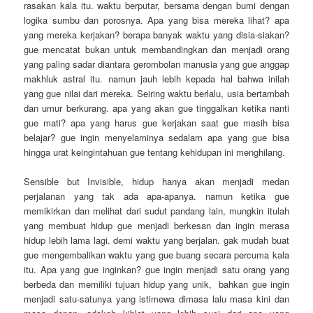
rasakan kala itu. waktu berputar, bersama dengan bumi dengan
logika sumbu dan porosnya. Apa yang bisa mereka lihat? apa
yang mereka kerjakan? berapa banyak waktu yang disia-siakan?
gue mencatat bukan untuk membandingkan dan menjadi orang
yang paling sadar diantara gerombolan manusia yang gue anggap
makhluk astral itu. namun jauh lebih kepada hal bahwa inilah
yang gue nilai dari mereka. Seiring waktu berlalu, usia bertambah
dan umur berkurang. apa yang akan gue tinggalkan ketika nanti
gue mati? apa yang harus gue kerjakan saat gue masih bisa
belajar? gue ingin menyelaminya sedalam apa yang gue bisa
hingga urat keingintahuan gue tentang kehidupan ini menghilang.
Sensible but Invisible, hidup hanya akan menjadi medan
perjalanan yang tak ada apa-apanya. namun ketika gue
memikirkan dan melihat dari sudut pandang lain, mungkin itulah
yang membuat hidup gue menjadi berkesan dan ingin merasa
hidup lebih lama lagi. demi waktu yang berjalan. gak mudah buat
gue mengembalikan waktu yang gue buang secara percuma kala
itu. Apa yang gue inginkan? gue ingin menjadi satu orang yang
berbeda dan memiliki tujuan hidup yang unik, bahkan gue ingin
menjadi satu-satunya yang istimewa dimasa lalu masa kini dan