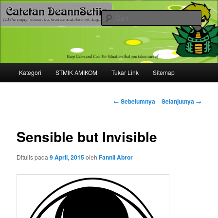
Mari bermimpi dan ciptakan kehendak
Cari
Catetan DS
Menu
Kategori
STMIK AMIKOM
Tukar Link
Sitemap
Langsung
utama
ke
Navigasi
←
Sebelumnya
Selanjutnya
→
tulisan
konten
Sensible but Invisible
utama
Ditulis pada
9 April, 2015
oleh
Fannil Abror