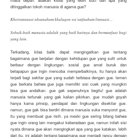
masa depan. adakah kiblat yang lebih suci dari apa yang
ditinggalkan tokoh manusia di agama gue?
Khoirunnaasi ahsanuhum khuluqon wa’anfauhum linnaasi…
Sebaik-baik manusia adalah yang baik hatinya dan bermanfaat bagi
yang lain.
Terkadang, kilas balik dapat mengingatkan gue tentang
bagaimana gue berjalan dengan kehidupan gue yang sulit untuk
berbaur dengan lingkungan. sosial gue amat buruk dan
betapapun gue ingin mencoba memperbaikinya, itu hanya akan
terjadi bagi sekitar gue yang sudah terbiasa dengan gue. temen
gue berkata bahwa gue juga memiliki sisi cuek yang mungkin
bisa gue andalkan. gue gak sepenuhnya begitu! gue adalah
manusia terlunak yang gak kalian pikirkan. gue mudah goyah
hanya karna prinsip, pendapat dan lingkungan disekitar gue.
namun, gue gak bisa berdiri dimana manusia suka menyorot gue,
itu yang membuat gue risih. ya meski gue sering bilang bahwa
gue ingin orang lain mengakui keberadaan gue, namun inilah sisi
nyata dimana gue akan mengingkari apa yang gue katakan. lebih
dari itu, ini adalah tentang bagaimana gue menjadi rancu dengan