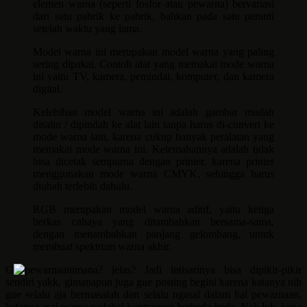
elemen warna (seperti fosfor atau pewarna) bervariasi
dari satu pabrik ke pabrik, bahkan pada satu peranti
setelah waktu yang lama.
Model warna ini merupakan model warna yang paling
sering dipakai. Contoh alat yang memakai mode warna
ini yaitu TV, kamera, pemindai, komputer, dan kamera
digital.
Kelebihan model warna ini adalah gambar mudah
disalin / dipindah ke alat lain tanpa harus di-convert ke
mode warna lain, karena cukup banyak peralatan yang
memakai mode warna ini. Kelemahannya adalah tidak
bisa dicetak sempurna dengan printer, karena printer
menggunakan mode warna CMYK, sehingga harus
diubah terlebih dahulu.
RGB merupakan model warna aditif, yaitu ketiga
berkas cahaya yang ditambahkan bersama-sama,
dengan menambahkan panjang gelombang, untuk
membuat spektrum warna akhir.
G
imana? jelas? Jadi intisarinya bisa dipikir-pikir
sendiri yakk, gimanapun juga gue posting begini karena katanya nih
gue selalu aja bermasalah dan selalu ngasal dalam hal pewarnaan,
katanya asal warna padahal kontrasnya berbeda-beda. Nah luh, kena