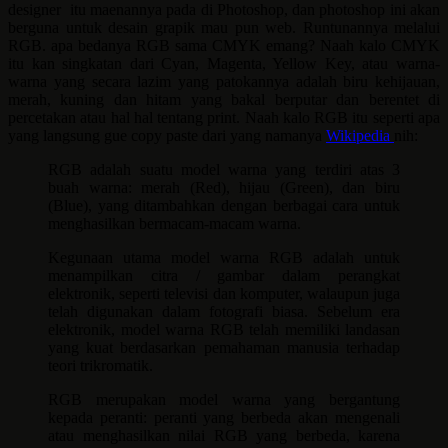
designer itu maenannya pada di Photoshop, dan photoshop ini akan
berguna untuk desain grapik mau pun web. Runtunannya melalui
RGB. apa bedanya RGB sama CMYK emang? Naah kalo CMYK
itu kan singkatan dari Cyan, Magenta, Yellow Key, atau warna-
warna yang secara lazim yang patokannya adalah biru kehijauan,
merah, kuning dan hitam yang bakal berputar dan berentet di
percetakan atau hal hal tentang print. Naah kalo RGB itu seperti apa
yang langsung gue copy paste dari yang namanya
Wikipedia
nih:
RGB adalah suatu model warna yang terdiri atas 3
buah warna: merah (Red), hijau (Green), dan biru
(Blue), yang ditambahkan dengan berbagai cara untuk
menghasilkan bermacam-macam warna.
Kegunaan utama model warna RGB adalah untuk
menampilkan citra / gambar dalam perangkat
elektronik, seperti televisi dan komputer, walaupun juga
telah digunakan dalam fotografi biasa. Sebelum era
elektronik, model warna RGB telah memiliki landasan
yang kuat berdasarkan pemahaman manusia terhadap
teori trikromatik.
RGB merupakan model warna yang bergantung
kepada peranti: peranti yang berbeda akan mengenali
atau menghasilkan nilai RGB yang berbeda, karena