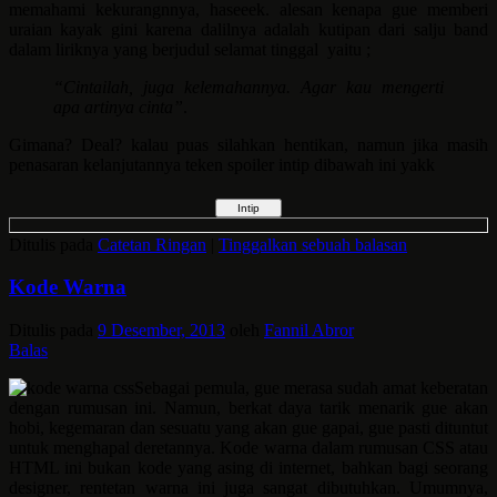
memahami kekurangnnya, haseeek. alesan kenapa gue memberi
uraian kayak gini karena dalilnya adalah kutipan dari salju band
dalam liriknya yang berjudul selamat tinggal yaitu ;
“Cintailah, juga kelemahannya. Agar kau mengerti
apa artinya cinta”
.
Gimana? Deal? kalau puas silahkan hentikan, namun jika masih
penasaran kelanjutannya teken spoiler intip dibawah ini yakk
Ditulis pada
Catetan Ringan
|
Tinggalkan sebuah balasan
Kode Warna
Ditulis pada
9 Desember, 2013
oleh
Fannil Abror
Balas
Sebagai pemula, gue merasa sudah amat keberatan
dengan rumusan ini. Namun, berkat daya tarik menarik gue akan
hobi, kegemaran dan sesuatu yang akan gue gapai, gue pasti dituntut
untuk menghapal deretannya. Kode warna dalam rumusan CSS atau
HTML ini bukan kode yang asing di internet, bahkan bagi seorang
designer, rentetan warna ini juga sangat dibutuhkan. Umumnya,