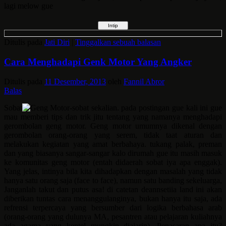
lagi melow gue
Ditulis pada
Jati Diri
|
Tinggalkan sebuah balasan
Cara Menghadapi Genk Motor Yang Angker
Ditulis pada
11 Desember, 2013
oleh
Fannil Abror
Balas
Sobat
-sobat sekalian. pada postingan gue kali ini gue
mau memberi tips dan trik jitu tentang yang namanya menghadapi
gerombolan geng motor. Geng motor umumnya dikenal dengan
gerombolan orang-orang yang serem, tidak taat aturan dan
melakukan kegiatan yang amat berbahaya. tukang palak, preman
dan yang biasanya sangar-sangar kalo dirumah gue itu masih masuk
ke komunitas geng motor (entah didaerah sobat iya apa enggak).
Yang jelas, intinya bila kita dihadapkan dengan masalah yang tidak
hanya satu orang saja (face to face), namun satu banding sekeluarga,
Janganlah takut dan putus asa! di catetan deannsetiia land ini akan
diberikan tuntas cara menanggulanginya, bukan hanya itu saja, ada
refrensi terpercaya yang bersumber dari logika berbahasa arab
(orang-orang yang dulunya MA, pesantren atau pelajaran kuliahnya
ada agama yang kentel mungkin diajarin). Penasaran apa itu?