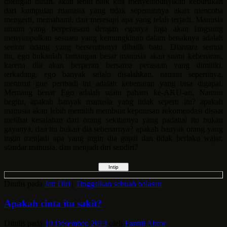
ditengah hutan. akan lebih baik kita menyembunyikan keburukan
dari kumpulan manusia yang tidak sepenuhnya akan mencoba
mengerti, memahami, dan meresapi apa yang telah terjadi. Manusia
umum yang berperasaan dengan egonya juga akan langsung
menyimpulkan sesuatu yang kemungkinan dalam benaknya adalah
seekor udang yang bersembunyi dibalik batu. Diantara semua
itu, ego bukanlah tantangan besar manusia akan suatu kebenaran,
karena dia akan berperan bersama perasaan yang dimiliki.
terkadang, ego banyak selalu disalahkan, namun sepertinya,
menurut gue peribadi ini adalah kebenaran yang bisa digapai.
Memang benar Ego adalah suatu paham ke-AKU-an. Namun
begitu, apakah banyak manusia yang tidak seperti itu? apakah
manusia akan lebih memilih membuat keputusan rekomendasi disaat
melihat kesalahan dari orang sekitarnya yang padahal itu bukan
gayanya, dan itu bukan dia sebenarnya? apakah banyak orang yang
ingin menjadi apa yang ingin dia gapai dan tidak berlaku wajar,
standar manusia, dan menjadi diri sendiri?
Ditulis pada
Jati Diri
|
Tinggalkan sebuah balasan
Apakah cinta itu sakit?
Ditulis pada
10 Desember, 2013
oleh
Fannil Abror