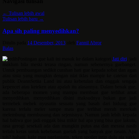
Navigasi tulisan
←
Tulisan lebih awal
Tulisan lebih baru
→
Apa sih paling menyedihkan?
Ditulis pada
14 Desember, 2013
oleh
Fannil Abror
Balas
Postingan gue kali ini masuk ke dalam kategori
Jati diri
, jadi
maklum bila meski terasa ringan, namun sebenernya guebanget.
Untuk pembuangan sedikit curahan hati gue kepada sobat dan agan
atau sista yang mungkin dengan niat iklas mampir ke catetan dari
publik DeannSetiia Land ini atau kebetulan dan enggak sengaja
kepencet atau keteken atau apalah itu alasannya. Dalam benak gue,
ada beberapa momen yang mampu membuat gue terlihat amat
menyedihkan. menyedihkan disini maksudnya bukan gue jadi
termehek mehek nyusutin sesuatu yang basah dari hidung gue
karena terlalu meler sampe mata gue terlihat merah merekah
melembung membusung dan sejenisnya. Namun jauh lebih kepada
hal bahwa gue jadi enggak bisa mikir hal apa yang bisa gue lakuin,
rasa gerogi sesekali ada dan mungkin putus asa dan merasa nasib
terlalu keras untuk kebebasan guelah yang banyak gue rasain. Apa
toh? hahaiii. kalo mau ngelanjutin, teken spoiler intip dulu aja yakk,