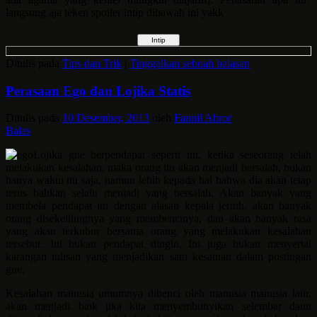
langsung aja teken spoiler intip dibawah ini yakk
Ditulis pada
Tips dan Trik
|
Tinggalkan sebuah balasan
Perasaan Ego dan Lojika Statis
Ditulis pada
10 Desember, 2013
oleh
Fannil Abror
Balas
Lojika gue berpendapat seperti ini, ketika seseorang telah
melakukan kesalahan, maka orang itu akan menjadi bersalah, bukan
hanya waktu itu saja, namun lebih kepada hal bahwa dia akan tetap
terus bahkan selalu menjadi yang bersalah. Akan banyak yang
membela pendapat ini dengan alasan kepala jernih, akan banyak
orang disekelilingnya yang membencinya, dan akan banyak rasa
yang akan terkubur bersama orang yang melakukan kesalahan
tersebut. Ini bukan pendapat dingin. Ini juga bukan menyertai
karangan tulisan yang menjadikan satu kesatuan dalam postingan
gue.
Kesalahan manusia umumnya dibenci oleh manusia manusia lain,
akan menjadi baik jika kita menyembunyikan selembar daun