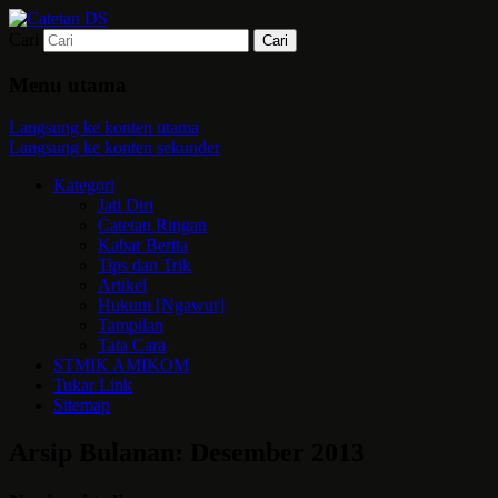
Cari
Mari bermimpi dan ciptakan kehendak
Catetan DS
Menu utama
Langsung ke konten utama
Langsung ke konten sekunder
Kategori
Jati Diri
Catetan Ringan
Kabar Berita
Tips dan Trik
Artikel
Hukum [Ngawur]
Tampilan
Tata Cara
STMIK AMIKOM
Tukar Link
Sitemap
Arsip Bulanan:
Desember 2013