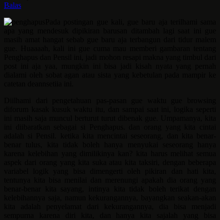
Balas
Pada postingan gue kali, gue baru aja terilhami sama
apa yang mendesuk dipikiran barusan ditambah lagi saat ini gue
masih amat hangat sebab gue baru aja terbangun dari tidur malem
gue. Huaaaah, kali ini gue cuma mau memberi gambaran tentang
Penghapus dan Pensil ini, jadi mohon resapi makna yang timbul dari
post ini aja yaa, mungkin ini bisa jadi kisah nyata yang pernah
dialami oleh sobat agan atau sista yang kebetulan pada mampir ke
catetan deannsetiia ini.
Diilhami dari pengetahuan pas-pasan gue waktu gue browsing
diforum kasak kusuk waktu itu, dan sampai saat ini, logika seperti
ini masih saja muncul berturut turut dibenak gue. Umpamanya, kita
ini diibaratkan sebagai si Penghapus. dan orang yang kita cintai
adalah si Pensil. ketika kita mencintai seseorang, dan kita benar-
benar tulus, kita tidak boleh hanya menyukai seseorang hanya
karena kelebihan yang dimilikinya kan? kita harus melihat semua
aspek dari orang yang kita suka atau kita taksiri, dengan beberapa
variabel logik yang bisa dimengerti oleh pikiran dan hati kita,
tentunya kita bisa menilai dan merenungi apakah dia orang yang
benar-benar kita sayang, intinya kita tidak boleh terikat dengan
kelebihannya saja, namun kekurangannya, bayangkan seakan-akan
kita adalah penyelamat dari kekurangannya, dia bisa menjadi
sempurna karena diri kita, dan hanya kita sajalah yang bisa