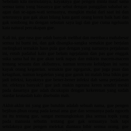
Sebelum kita memulainya, kayaknya gue pengen minta maaf sama
semua tamu yang biasanya gue sebut dengan panggilan sahabat se-
agan dan se-agan-wati semuanya, mungkin mulai dari saat ini dan
seterusnya gue gak akan bilang kata ganti orang keren baik hati dan
gak sombong itu dengan sebutan saya lagi dan gue cuma ngeluarin
kata natural percakapan gue.
Kali ini, gue rasa gue udah banyak melihat dan membaca mahabesar
semua isi bumi ini, dan gak disangka-sangka semakin gue berjalan
melingkari semakin haus pula gue dengan yang namanya perjalanan
ini, entah padahal kalo gue belum ngejalanin dan pas gue enggak
suka sama hal itu gue akan tarik napas dan mikirin macem-macem
tentang sesuatu dan akibatnya, namun ternyata kehidpan ini sama
kayak orang kegatelan. semakin gue ngegaruk, gue juga puas dan
ketagihan, namun kegatelan yang gue garuk ini malah bisa bikin gue
jadi infeksi, kayaknya gue bener-bener infeksi dah sama perjalanan
ini. efeknya banyak!! gue jadi makin ngerasa keren sendiri meski
pada dasarnya gue udah dicukupin dengan kekerenan yang sudah
stardar keataslah kalo disebutin mah.
Akhir-akhir ini yang gue butuhin adalah sebuah nama, gue pengen
bejibun-jibun orang pada kenal ama gue dan semuanya pada ngoceh
ini itu tentang gue, sangat memungkinkan jika semua topik yang
pada manusia sebutin tentang gue gak semuanya baik tapi
setidaknya gue pengen melekat diantara bibir semua orang. gue