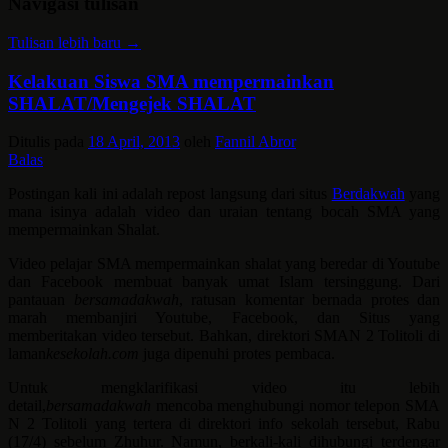
Navigasi tulisan
Tulisan lebih baru
→
Kelakuan Siswa SMA mempermainkan
SHALAT/Mengejek SHALAT
Ditulis pada
18 April, 2013
oleh
Fannil Abror
Balas
Postingan kali ini adalah repost langsung dari situs
Berdakwah
yang
mana isinya adalah video dan uraian tentang bocah SMA yang
mempermainkan Shalat.
Video pelajar SMA mempermainkan shalat yang beredar di Youtube
dan Facebook membuat banyak umat Islam tersinggung. Dari
pantauan
bersamadakwah
, ratusan komentar bernada protes dan
marah membanjiri Youtube, Facebook, dan Situs yang
memberitakan video tersebut. Bahkan, direktori SMAN 2 Tolitoli di
laman
kesekolah.com
juga dipenuhi protes pembaca.
Untuk mengklarifikasi video itu lebih
detail,
bersamadakwah
mencoba menghubungi nomor telepon SMA
N 2 Tolitoli yang tertera di direktori info sekolah tersebut, Rabu
(17/4) sebelum Zhuhur. Namun, berkali-kali dihubungi terdengar