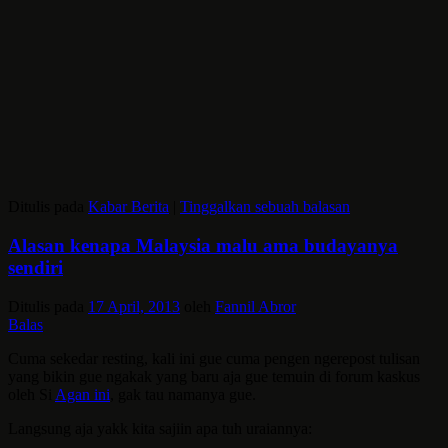
Ditulis pada
Kabar Berita
|
Tinggalkan sebuah balasan
Alasan kenapa Malaysia malu ama budayanya
sendiri
Ditulis pada
17 April, 2013
oleh
Fannil Abror
Balas
Cuma sekedar resting, kali ini gue cuma pengen ngerepost tulisan
yang bikin gue ngakak yang baru aja gue temuin di forum kaskus
oleh Si
Agan ini
, gak tau namanya gue.
Langsung aja yakk kita sajiin apa tuh uraiannya: