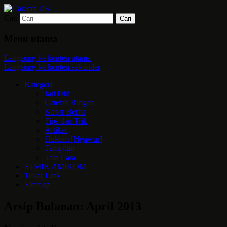
Cari
Mari bermimpi dan ciptakan kehendak
Catetan DS
Menu utama
Langsung ke konten utama
Langsung ke konten sekunder
Kategori
Jati Diri
Catetan Ringan
Kabar Berita
Tips dan Trik
Artikel
Hukum [Ngawur]
Tampilan
Tata Cara
STMIK AMIKOM
Tukar Link
Sitemap
Arsip Bulanan:
April 2013