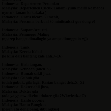
Indonesia: Departemen Pertanian
Malaysia: Departemen Cucuk Tanam (yuuk mariii ke mabes
nyucuk tanam kakakaka
)
Indonesia: Gratis bicara 30 menit,
Malaysia: Percuma berbual 30 minit(suka2 gue dong :/)
Indonesia: Satpam/securiti,
Malaysia: Penunggu Maling
(ngarep banget dimalingin ya ampe ditungguin =)))
Indonesia: Tank
Malaysia: Kereta Kebal
(lo kira dari banteng kale ahh..\=D/)
Indonesia: Kedatangan,
Malaysia: Ketibaan (aneh..:/)
Indonesia: Rumah sakit jiwa,
Malaysia : Gubuk gila
(udah gubuk, gila lagi.. Kasian banget deh..X_X)
Indonesia: Dokter ahli jiwa,
Malaysia: Dokter gila
(ada ya yg mw disebut dokter gila ?Wkwkwk..:O)
Indonesia: Hantu pocong,
Malaysia: Hantu Bungkus
(pesen atu dong bang, dibungkus)