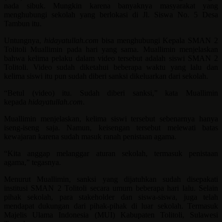
nada sibuk. Mungkin karena banyaknya masyarakat yang
menghubungi sekolah yang berlokasi di Jl. Siswa No. 5 Desa
Tambun itu.
Untungnya,
hidayatullah.com
bisa menghubungi Kepala SMAN 2
Tolitoli Muallimin pada hari yang sama. Muallimin menjelaskan
bahwa kelima pelaku dalam video tersebut adalah siswi SMAN 2
Tolitoli. Video sudah diketahui beberapa waktu yang lalu dan
kelima siswi itu pun sudah diberi sanksi dikeluarkan dari sekolah.
“Betul (video) itu. Sudah diberi sanksi,” kata Muallimin
kepada
hidayatullah.com
.
Muallimin menjelaskan, kelima siswi tersebut sebenarnya hanya
iseng-iseng saja. Namun, keisengan tersebut melewati batas
kewajaran karena sudah masuk ranah penistaan agama.
“Kita anggap melanggar aturan sekolah, termasuk penistaan
agama,” tegasnya.
Menurut Muallimin, sanksi yang dijatuhkan sudah disepakati
institusi SMAN 2 Tolitoli secara umum beberapa hari lalu. Selain
pihak sekolah, para stakeholder dan siswa-siswa, juga telah
mendapat dukungan dari pihak-pihak di luar sekolah. Termasuk
Majelis Ulama Indonesia (MUI) Kabupaten Tolitoli, Sulawesi