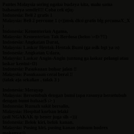
Pantes Malaysia sering ngaku budaya kita, malu sama
bahasanya sendiri!!! Coba cek α̣ĵα̣̣:
Indonesia: Beli 2 gratis 1
Malaysia: Beli 2 percume 1 (=))msk dksi gratis blg prcumaX_X
)
Indonesia: Kementerian Agama,
Malaysia: Kementerian Tak Berdosa (heloo \=D/?!!)
Indonesia: Angkatan Darat,
Malaysia: Laskar Hentak-Hentak Bumi (ga asik bgt ya :s)
Indonesia: Angkatan Udara,
Malaysia: Laskar Angin-Angin (untung ga laskar pelangi atau
laskar kentut=D)
Indonesia: Pasukaaan bubar jalan !!
Malaysia: Pasukaaan cerai berai !!
(talak aja sekalian , talak 3
)
Indonesia: Merayap
Malaysia: Bersetubuh dengan bumi (apa rasanya bersetubuh
dengan bumi hahaa:$ :> )
Indonesia: Rumah sakit bersalin,
Malaysia: Hospital korban lelaki
(asli NGAKAK tp bener juga sih =)))
Indonesia: Belok kiri, belok kanan,
Malaysia: Pusing kiri, pusing kanan (minum bodrex
makanya:|)