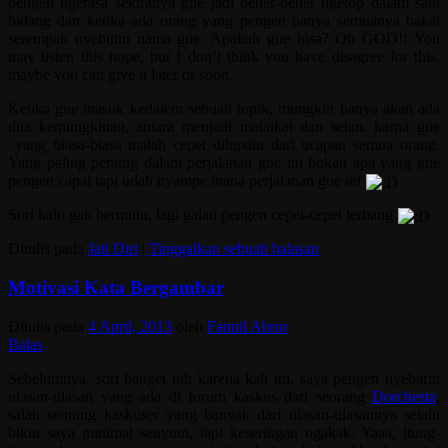
pengen ngerasa sekiranya gue jadi bener-bener ngetop dalam satu
bidang dan ketika ada orang yang pengen nanya semuanya bakal
serempak nyebutin nama gue. Apakah gue bisa? Oh GOD!! You
may listen this hope, but I don’t think you have disagree for this,
maybe you can give it later or soon.
Ketika gue masuk kedalem sebuah topik, mungkin hanya akan ada
dua kemungkinan, antara menjadi malaikat dan setan. karna gue
yang biasa-biasa malah cepet dilupain dari ucapan semua orang.
Yang paling penting dalam perjalanan gue ini bukan apa yang gue
pengen capai tapi udah nyampe mana perjalanan gue ini
Sori kalo gak bermutu, lagi galau pengen cepet-cepet terbang
Ditulis pada
Jati Diri
|
Tinggalkan sebuah balasan
Motivasi Kata Bergambar
Ditulis pada
4 April, 2013
oleh
Fannil Abror
Balas
Sebelumnya, sori banget nih karena kali ini, saya pengen nyebarin
ulasan-ulasan yang ada di forum kaskus dari seorang
Dorchesta
,
salah seorang kaskuser yang banyak dari ulasan-ulasannya selalu
bikin saya minimal senyum, tapi keseringan ngakak. Yaaa, itung-