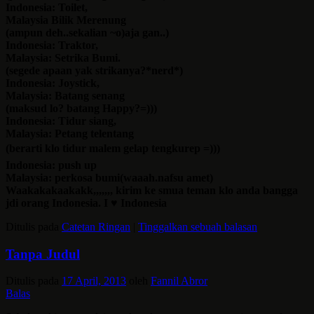
Indonesia: Toilet,
Malaysia Bilik Merenung
(ampun deh..sekalian ~o)aja gan..)
Indonesia: Traktor,
Malaysia: Setrika Bumi.
(segede apaan yak strikanya?*nerd*)
Indonesia: Joystick,
Malaysia: Batang senang
(maksud lo? batang Happy?=)))
Indonesia: Tidur siang,
Malaysia: Petang telentang
(berarti klo tidur malem gelap tengkurep =)))
Indonesia: push up
Malaysia: perkosa bumi(waaah.nafsu amet)
Waakakakaakakk,,,,,,, kirim ke smua teman klo anda bangga
jdi orang Indonesia. I ♥ Indonesia
Ditulis pada
Catetan Ringan
|
Tinggalkan sebuah balasan
Tanpa Judul
Ditulis pada
17 April, 2013
oleh
Fannil Abror
Balas