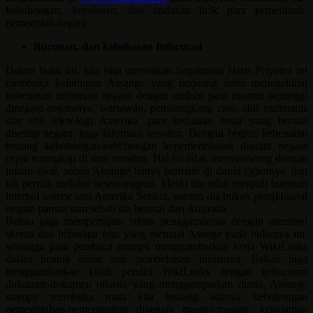
kebohongan, kepalsuan, dan tindakan licik para pemerintah-
pemerintah negara.
Buronan, dan kebebasan Informasi
Dalam buku ini, kita bisa merasakan bagaimana Haris Priyatna ini
membuka kehidupan Assange yang berjuang demi menegakkan
kebenaran informasi negara dengan melobi para mantan peninggi
dinegara-negaranya, wartawan, pembangkang cina, ahli matematis
dan ahli teknologi Amerika, para kedutaan besar yang berada
disetiap negara, juga informan tersohor. Dengan begitu, kebenaran
tentang kebohongan-kebohongan kepemerintahan disuatu negara
cepat terungkap di situs tersebut. Hal ini tidak menyeleweng dengan
tujuan awal, sebab Assange hanya bermain di dunia cybernya, dan
tak pernah melukai seseorangpun. Meski dia telah menjadi buronan
interpol nomor satu Amerika Serikat, namun dia bukan pengkhianat
negara paman sam sebab dia berasal dari Australia.
Beliau juga mempertajam siklus penggambaran dengan memberi
skema dan beberapa foto yang memuat Asange pada bukunya ini,
sehingga para pembaca mampu menggambarkan kerja WikiLeaks
dalam bentuk dasar atas pembebasan informasi. Beliau juga
menggambarkan kisah pendiri WikiLeaks dengan kebocoran
dokumen-dokumen rahasia yang menggemparkan dunia, Assange
mampu membuka mata kita tentang adanya kebohongan
pemerintahan-pemerintahan dinegara masing-masing, kekejaman