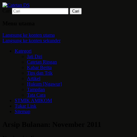
Cari
Mari bermimpi dan ciptakan kehendak
Catetan DS
Menu utama
Langsung ke konten utama
Langsung ke konten sekunder
Kategori
Jati Diri
Catetan Ringan
Kabar Berita
Tips dan Trik
Artikel
Hukum [Ngawur]
Tampilan
Tata Cara
STMIK AMIKOM
Tukar Link
Sitemap
Arsip Bulanan:
November 2011