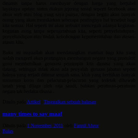
dinamis tanpa harus membayar dengan harga yang berjubel
layaknya update status diakun jejering sosial seperti facebook atau
akun web atau blog yang saya punya, dengan begitu akan banyak
orang yang akan memikirkan seberapa pentingnya hal tersebut bagi
kita semua. Hal seperti ini akan terbukti mencegah adanya kegiatan-
kegiatan asing tanpa sepengetahuan kita, seperti penyelundupan-
penyelundupan atau tindak kebohongan kepemerintahan dan atasan-
atasan kita.
Buku ini insyaallah akan mendatangkan manfaat bagi kita yang
sudah mengerti akan pentingnya membangun negara yang produktif
guna membetulkan generasi pemimpin kita dimasa yang akan
datang, sehingga tidak akan ada penyalah gunaan jabatan seperti
halnya yang terjadi ditimur tengah sana, klub yang berisikan banyak
minuman keras dan pelacuran-pelacuran yang terletak dibawah
tanah yang dijaga oleh raja saudi, bahkan peraturan-peraturan
negara tak berlaku disana .
Ditulis pada
Artikel
|
Tinggalkan sebuah balasan
many times to say maaf
Ditulis pada
1 November, 2011
oleh
Fannil Abror
Balas