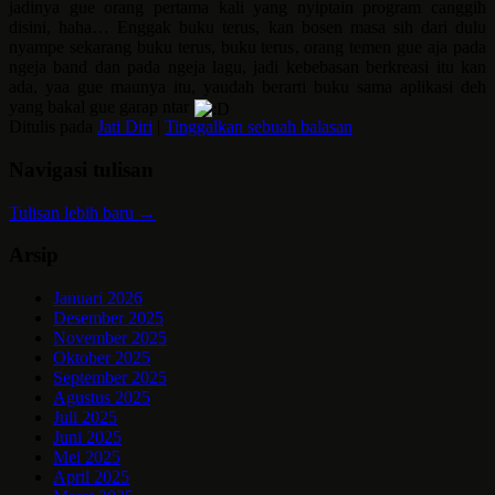
jadinya gue orang pertama kali yang nyiptain program canggih
disini, haha… Enggak buku terus, kan bosen masa sih dari dulu
nyampe sekarang buku terus, buku terus, orang temen gue aja pada
ngeja band dan pada ngeja lagu, jadi kebebasan berkreasi itu kan
ada, yaa gue maunya itu, yaudah berarti buku sama aplikasi deh
yang bakal gue garap ntar
Ditulis pada
Jati Diri
|
Tinggalkan sebuah balasan
Navigasi tulisan
Tulisan lebih baru
→
Arsip
Januari 2026
Desember 2025
November 2025
Oktober 2025
September 2025
Agustus 2025
Juli 2025
Juni 2025
Mei 2025
April 2025