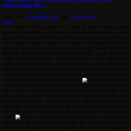
guenya juga sih…
Ditulis pada
1 November, 2011
oleh
Fannil Abror
Balas
Meski aturan mah kalo udah kelas akhir itu semua kegiatan yang
padetnya minta ampun ga kerasa dan terkesan begitu cepet, kadang
gue malah ngerasa kalo waktu ada sesuatu kegiatan yang bikin gue
enek kayak Praktek Imamah, dan nantinya juga pasti ada praktek
ngajar versi arabnya Amaliyah tadries, kayaknya waktu tuh “Blek”
langsung berenti pas didepan muka gue dah, lagian berlalunya
kagak nongol-nongol juga, trus pelan banget malah, bahkan gue
sering ngarepin kalo hal kayak gitu cepet berlalu. Gila! Mental gue
kan kagak kuat mangkanya gue pengen cepet-cepet lepas dari yang
namanya agenda yang nyebelin gitu, biar kata lulus udah tenang gue
[ kali dah, takutnya suruh kepengabdian
] Gara-gara dikelas
akhir hubungan gue ama dia pun mulai ga kebaca, takutnya dia gak
bsia nunggu gue dan bosen ama gue gimana? Mampus dah gue,
tamat atuh. Lagian kenapa sih musti ngadain kegiatan yang
padetnya nyampe ga bisa ngasihin gue kesempatan buat ngenet
sepuasnya, minimal sekali sehari. Ini kan kehidupan gue yang juga
hak kelas akhir harus nyetarain ama hak gue kan? Ngertiin dikit
napa..
Lemes gue kalo malah mikirin sesuatu yang bikin gue
jadi tambah ga konsentrasi, lagian kalo gue nyerah disini, abislah
riwayat gue, bayangin! Kalo seandainya gue mogok dan langsung