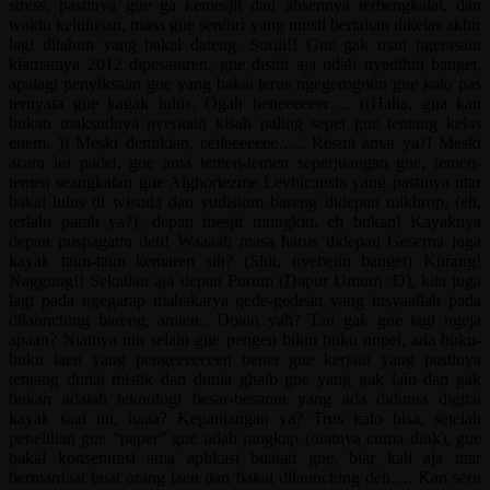
stress, pastinya gue ga kemesjit dan absennya terbengkalai, dan
waktu kelulusan, masa gue sendiri yang musti bertahan dikelas akhir
lagi ditahun yang bakal dateng. Soriii!! Gue gak mau ngerasain
kiamatnya 2012 dipesantren, gue disini aja udah nyedihin banget,
apalagi penyiksaan gue yang bakal terus ngegerogotin gue kalo pas
ternyata gue kagak lulus. Ogah beneeeeeer…. ((Haha, gua kan
bukan maksudnya nyeritain kisah paling sepet gue tentang kelas
enem. )) Meski demikian, ceileeeeeee….. Resmi amat ya?! Meski
acara ini padet, gue ama temen-temen seperjuangan gue, temen-
temen seangkatan gue Alghoriezme Levhicausta yang pastinya ntar
bakal lulus di wisuda dan yudisium bareng didepan mikhrop, (eh,
terlalu parah ya?), depan mesjit mungkin, eh bukan! Kayaknya
depan puspagatra deh! Waaaah masa harus didepan Geserna juga
kayak taun-taun kemaren sih? (Shit, nyebelin banget) Kurang!
Naggung!! Sekalian aja depan Purum (Dapur Umum :D), kita juga
lagi pada ngegarap mahakarya gede-gedean yang insyaallah pada
dilaunching bareng, amien.. Doain yah? Tau gak gue lagi ngeja
apaan? Niatnya nih selain gue pengen bikin buku nopel, ada buku-
buku laen yang pengeeeeeeen bener gue kerjain yang pastinya
tentang dunai mistik dan dunia ghaib gue yang gak lain dan gak
bukan adalah teknologi besar-besaran yang ada didunia digital
kayak saat ini, haaa? Kepanjangan ya? Trus kalo bisa, setelah
penelitian gue “paper” gue udah rangkap (niatnya cuma dink), gue
bakal konsentrasi ama aplikasi buatan gue, biar kali aja ntar
bermanfaat buat orang laen dan bakal dilaunching deh…. Kan seru