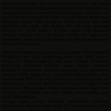
Sesosok Haris Priatna telah memperkenalkan kepada kita sebuah
buku yang berisikan tentang semua perjalanan dan seluk beluk situs
yang banyak menjadi sorotan utama seluruh negara, yang mana web
tersebut mengandung banyak konten yang meresahkan semua orang
dipelbagai belahan dunia manapun, bahkan banyak pula yang
memblokir jalur akses situs tersebut, bila ada yang melanggar
peraturan itu, setiap pegawai di suatu negara yang kedapatan
membaca bocoran berkas dari laman tersebut bisa dipecat dari
pekerjaannya seperti yang telah dilaksanakan oleh badan pemerintah
federal Amerika Serikat.
Situs tersebut bukan halnya situs-situs yang biasa diblokir layaknya
kebanyakan web yang mengandung laman yang tidak senonoh,
namun situs tersebut hanyalah situs yang berisikan sekumpulan
berita-berita kebenaran dibanyak negara. Semua kebenaran
diungkap di dokumen itu, entah dari peperangan yang terjadi antara
Amerika Serikat dengan Iraq, para pesuruh Hilarry Clinton untuk
memata-matai PBB, Cina yang meretas situs pencarian google dan
dalai lamanya, pesta seks dan minuman keras para Pengeran Saudi
yang berada dibawah tanah, bahkan perebutan Papua Nugini serta
kebenaran kasus Munir yang mati didalam pesawat terbang pada
tahun 2004 ketika itu.
Seorang sarjana lulusan Hubungan Internasional Universitas
Padjajaran ini membuat buku setebal 240 Halaman karena beliau
sangat berminat dan bersimpatik sekali dengan fenomena WikiLeaks