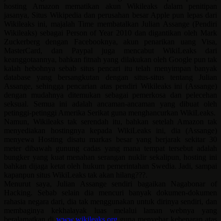
hosting Amazon mematikan akun Wikileaks dalam penitipan
jasanya, Situs Wikipedia dan perusahan besar Apple pun lepas dari
Wikileaks ini, majalah Time membatalkan Julian Assange (Pendiri
Wikileaks) sebagai Person of Year 2010 dan digantikan oleh Mark
Zuckerberg dengan Facebooknya, akun penarikan uang Visa,
MasterCard, dan Paypal juga mencabut WikiLeaks dari
keanggotaannya, bahkan fitnah yang dilakukan oleh Google pun tak
kalah hebohnya sebab situs pencari itu telah menyimpan banyak
database yang bersangkutan dengan situs-situs tentang Julian
Assange, sehingga pencarian atas pendiri Wikileaks ini (Assange)
dengan mudahnya ditemukan sebagai pemerkosa dan pelecehan
seksual. Semua ini adalah ancaman-ancaman yang dibuat oleh
petinggi-petinggi Amerika Serikat guna menghancurkan WikiLeaks.
Namun, Wikileaks tak serendah itu, bahkan setelah Amazon tak
menyediakan hostingnya kepada WikiLeaks ini, dia (Assange)
menyewa Hosting disatu markas besar yang berjarak sekitar 30
meter dibawah gunung cadas yang mana tempat tersebut adalah
bungker yang kuat menahan serangan nuklir sekalipun, hosting ini
bahkan dijaga ketat oleh hukum pemerintahan Swedia. Jadi, sampai
kapanpun situs WikiLeaks tak akan hilang???.
Menurut saya, Julian Assange sendiri bagaikan Nagabonar of
Hacking. Sebab selain dia mencuri banyak dokumen-dokumen
rahasia negara dari, dia tak menggunakan untuk dirinya sendiri, dan
membaginya kekhalayak luas melalui laman webnya yang
beralamatkan di
www.wikileaks.org
guna menyebar kebenaran atas