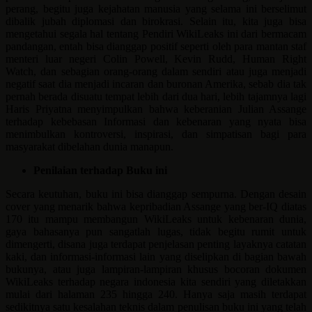
perang, begitu juga kejahatan manusia yang selama ini berselimut
dibalik jubah diplomasi dan birokrasi. Selain itu, kita juga bisa
mengetahui segala hal tentang Pendiri WikiLeaks ini dari bermacam
pandangan, entah bisa dianggap positif seperti oleh para mantan staf
menteri luar negeri Colin Powell, Kevin Rudd, Human Right
Watch, dan sebagian orang-orang dalam sendiri atau juga menjadi
negatif saat dia menjadi incaran dan buronan Amerika, sebab dia tak
pernah berada disuatu tempat lebih dari dua hari, lebih tajamnya lagi
Haris Priyatna menyimpulkan bahwa keberanian Julian Assange
terhadap kebebasan Informasi dan kebenaran yang nyata bisa
menimbulkan kontroversi, inspirasi, dan simpatisan bagi para
masyarakat dibelahan dunia manapun.
Penilaian terhadap Buku ini
Secara keutuhan, buku ini bisa dianggap sempurna. Dengan desain
cover yang menarik bahwa kepribadian Assange yang ber-IQ diatas
170 itu mampu membangun WikiLeaks untuk kebenaran dunia,
gaya bahasanya pun sangatlah lugas, tidak begitu rumit untuk
dimengerti, disana juga terdapat penjelasan penting layaknya catatan
kaki, dan informasi-informasi lain yang diselipkan di bagian bawah
bukunya, atau juga lampiran-lampiran khusus bocoran dokumen
WikiLeaks terhadap negara indonesia kita sendiri yang diletakkan
mulai dari halaman 235 hingga 240. Hanya saja masih terdapat
sedikitnya satu kesalahan teknis dalam penulisan buku ini yang telah