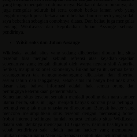
yang tengah merajalela didunia maya. Bahkan didalam bukunya, dia
juga mengulas seluruh isi serta contoh berkas laman web yang
tengah menjadi pusat kekacauan dibelahan bumi seperti yang sudah
saya beberkan sebagian contohnya diatas. Dan beliau juga mengulas
tentang WikiLeaks dan kepribadian Julian Assange sebagai
pendirinya.
WikiLeaks dan Julian Assange
Wikileaks, adalah situs yang sedang dibeberkan dibuku ini, situs
tersebut bisa menjadi sebuah refrensi atas kejadian-kejadian
sebenarnya yang tengah ditutupi oleh warga negara sipil Amerika
Serikat, maupun kolonel-kolonelnya. Bukan hanya itu, semua berita
sesungguhnya tak nanggung-nanggung dijelaskan dan diperinci
sesuai tahun dan tanggalnya, sebab situs ini hanya bertindak atas
dasar sikap bahwa informasi adalah hak semua orang dan
pentingnya keterbukaan pemerintahan.
Sementara situs tersebut semakin menjadi pooling dan nara sumber
utama berita, situs ini juga menjadi banyak sorotan para petinggi-
petinggi yang tak mau rahasianya dibocorkan. Banyak hacker yang
mencoba melumpuhkan situs tersebut dengan memasang botnet
(robot internet) sehingga jumlah request terhadap situs WikiLeaks
dalam satu detiknya mencapai 10 Gigabyte, namun hasilnya nihil,
sebab pendirinya saja adalah mantan hacker yang mempunyai
julukan dengan nama Mendax. Sebagai contoh atas pelumpuhan itu,