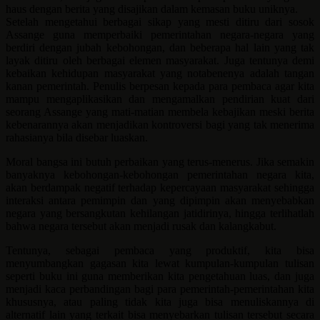
haus dengan berita yang disajikan dalam kemasan buku uniknya.
Setelah mengetahui berbagai sikap yang mesti ditiru dari sosok
Assange guna memperbaiki pemerintahan negara-negara yang
berdiri dengan jubah kebohongan, dan beberapa hal lain yang tak
layak ditiru oleh berbagai elemen masyarakat. Juga tentunya demi
kebaikan kehidupan masyarakat yang notabenenya adalah tangan
kanan pemerintah. Penulis berpesan kepada para pembaca agar kita
mampu mengaplikasikan dan mengamalkan pendirian kuat dari
seorang Assange yang mati-matian membela kebajikan meski berita
kebenarannya akan menjadikan kontroversi bagi yang tak menerima
rahasianya bila disebar luaskan.
Moral bangsa ini butuh perbaikan yang terus-menerus. Jika semakin
banyaknya kebohongan-kebohongan pemerintahan negara kita,
akan berdampak negatif terhadap kepercayaan masyarakat sehingga
interaksi antara pemimpin dan yang dipimpin akan menyebabkan
negara yang bersangkutan kehilangan jatidirinya, hingga terlihatlah
bahwa negara tersebut akan menjadi rusak dan kalangkabut.
Tentunya, sebagai pembaca yang produktif, kita bisa
menyumbangkan gagasan kita lewat kumpulan-kumpulan tulisan
seperti buku ini guna memberikan kita pengetahuan luas, dan juga
menjadi kaca perbandingan bagi para pemerintah-pemerintahan kita
khususnya, atau paling tidak kita juga bisa menuliskannya di
alternatif lain yang terkait bisa menyebarkan tulisan tersebut secara