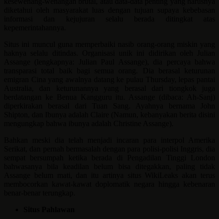
kesewenang-wenangan brutal, atau data-data penting yang harusnya
diketahui oleh masyarakat luas dengan tujuan supaya kebebasan
informasi dan kejujuran selalu berada ditingkat atas
kepemerintahannya.
Situs ini muncul guna memperbaiki nasib orang-orang miskin yang
haknya selalu ditindas. Organisasi unik ini didirikan oleh Julian
Assange (lengkapnya: Julian Paul Assange), dia percaya bahwa
transparasi total baik bagi semua orang. Dia berasal keturunan
emigran Cina yang awalnya datang ke pulau Thursday, lepas pantai
Australia, dan keturunannya yang berasal dari tiongkok juga
berdatangan ke Benua Kangguru itu. Assange (dibaca: Ah-Sanj)
diperkirakan berasal dari Tuan Sang. Ayahnya bernama John
Shipton, dan Ibunya adalah Claire (Namun, kebanyakan berita disini
mengungkap bahwa ibunya adalah Christine Assange).
Bahkan meski dia telah menjadi incaran para interpol Amerika
Serikat, dan pernah bermasalah dengan para polisi-polisi Inggris, dia
sempat bersumpah ketika berada di Pengadilan Tinggi London
bahwasanya bila keadilan belum bisa ditegakkan, paling tidak
Assange belum mati, dan itu artinya situs WikiLeaks akan terus
membocorkan kawat-kawat doplomatik negara hingga kebenaran
benar-benar terungkap.
Situs Pahlawan