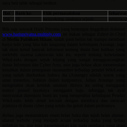
saya beri table sebagai berikut:
Hal
Baris ke-
Titik permasalahan
Seharusn
194
19
menyokong .anaknya sejauh
menyokong
Bila saja sesosok Haris Priyatna yang bertempat tinggalkan dialamat
www.harispriyatna.multiply.com
ini bukan sebagai
Editor-In-Chief
di
Media Publikasi Mizan
, sudah pasti beliau tak mampu membuat
karya tulis yang bisa kita langusng dalam kehidupan Assange, juga
tak akan kenal banyak informasi tentang dunia luar bahkan yang
melebihi nuansa cakrawala kita ini, seperti tentang keberadaan
WikiLeaks dengan sepak terjang yang sangat mengguncangkan
dunia Informasi dan Cyber Area, atau juga beliau akan menemukan
kesulitan dalam penegasan narasumber terhadap pendiri WikiLeaks
yang sudah disebutkan bahwa dia (Assange) adalah sosok yang
amat misterius, bahkan dalam kutipannya, Julian Assange yang
mengetahui akan ketidak amanan dirinya itu sering mengganti
nomor ponsel layaknya mengganti baju. sehingga tak ayal
masyarakat dipenjuru bumi ini yang mengetahui kehidupan Pendiri
WikiLeaks lebih detail kecuali dengan membaca dan mencari
jejaknya di dunia cyber yang selalu dia geluti dalam profesinya.
Beliau juga memasukkan enam belas buku dan tujuh belas alamat-
alamat website yang menjadi acuan terhadap buku yang beliau
terbitkan itu, dan juga menempatkan kita pada pembaca yang akan