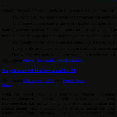
In-
Chief
In Mizan Publication Media
,
to be certain that he don’t be able
The Writer also take sixteen books and seventeen web addresses 
After understanding many postures that had be analogous from Ass
hand of governmentalism
.
The Writer notice for us to applying and put
mind of Julian Assange that support the righteousness although its tr
The morality of this nations need the continuing of repairing. If
Surely, as the productive readers, we can contribute our concept o
God willing, this book would to be brought in benefits for us th
Ditulis pada
Artikel
|
Tinggalkan sebuah balasan
Nagabonar Of Hacker abad ke-21
Ditulis pada
1 November, 2011
oleh
Fannil Abror
Balas
WikiLeaks adalah situs yang menyimpan banyak kumpulan
dokumen-dokumen rahasia milik negara-negara yang
disembunyikan dari masyarakatnya, seperti ancaman-ancaman dan
strategi perang yang dilakukan antara Amerika Serikat dan Iraq,
kebohongan yang disimpan dibalik rencana-rencana sipil,