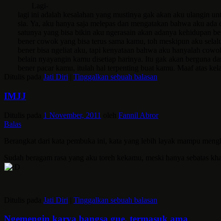
Lagi-
lagi ini adalah kesalahan yang mustinya gak akan aku ulangin un
sia. Ya, aku hanya saja melepas dan mengatakan bahwa aku ada 
satunya yang bisa bikin aku ngerasain akan adanya kehidupan be
bener cowok yang bisa terus sama kamu, toh meskipun aku selalu
bener bisa ngeliat aku, tapi kenyataan bahwa aku hanyalah cowo
belain nyayangin kamu disetiap harinya. Itu gak akan berguna dan
bener pacar kamu, itulah hal terpenting buat kamu. Maaf atas k
Ditulis pada
Jati Diri
|
Tinggalkan sebuah balasan
IMJJ
Ditulis pada
1 November, 2011
oleh
Fannil Abror
Balas
Berangkat dari kata pembuka ini, kata yang lebih layak mampu mengh
Sudah beragam rasa yang aku toreh kekamu, meski hanya sebatas khay
Ditulis pada
Jati Diri
|
Tinggalkan sebuah balasan
Ngemengin karya bangsa gue, termasuk ama