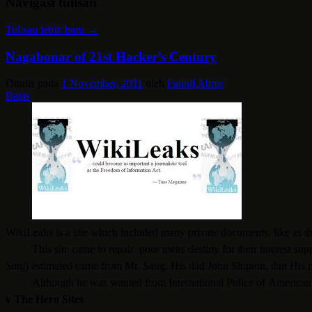
Navigasi tulisan
Tulisan lebih baru
→
Nagabonar of 21st Hacker’s Century
Ditulis pada
1 November, 2011
oleh
Fannil Abror
Balas
WikiLeaks
is a site which included many private documents, like as t
This site came to repair
poor mens destiny for their interest sup
Sanj
)
estimated came from Mr.
Sang.
His dad
John Shipton, dan
His
Although he was wanted
from International Police of
Ameri
c
a
n
v
The Hero Sites