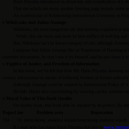
Haris Priyatna introduced us about trip and complication of a si
That site which not many another freezing page include some un
An academician of Relationship International University at Padja
v
WikiLeaks
and
Julian Assange
Wikileaks,
the most dangerous site that missing explained at thi
While, this site more and more be best
traffics
of web log
and 
But,
Wikileaks
isn’t be lower category of site,
although
Amazo
I suppose that
Julian Assange
like as
Nagabonar of Hacking
at 
countries documents, he don’t use it for himself, and he just share it to
v
Fugitive of Justice
,
and Freedom of Information
In this book, we’ve felt that how
Mr.
Haris Priyatna
showing us 
country information by means of lobbying
formers of
formal authorit
Although Assange were be wanted by International Police of Am
He (Mr. Haris) also
exacerbating
by viewing cycle
s
, schemes a
v
Moral Value of This Book Quality
On totality scale, this book able be reputed by its perfect. By 
Pages
Line
Problem area
Reparation
194
19
menyokong .anaknya sejauh
menyokong anaknya sejauh
If a man who has name
Haris Priyatna
that live in
www.harispri