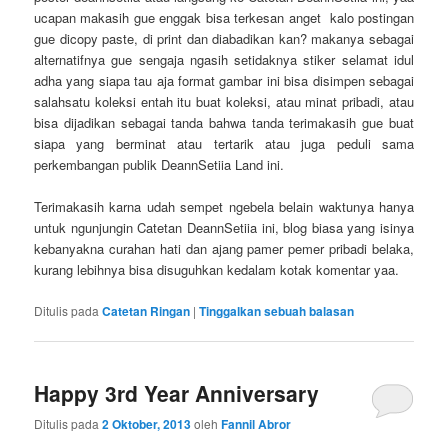
ucapan makasih gue enggak bisa terkesan anget kalo postingan
gue dicopy paste, di print dan diabadikan kan? makanya sebagai
alternatifnya gue sengaja ngasih setidaknya stiker selamat idul
adha yang siapa tau aja format gambar ini bisa disimpen sebagai
salahsatu koleksi entah itu buat koleksi, atau minat pribadi, atau
bisa dijadikan sebagai tanda bahwa tanda terimakasih gue buat
siapa yang berminat atau tertarik atau juga peduli sama
perkembangan publik DeannSetiia Land ini.
Terimakasih karna udah sempet ngebela belain waktunya hanya
untuk ngunjungin Catetan DeannSetiia ini, blog biasa yang isinya
kebanyakna curahan hati dan ajang pamer pemer pribadi belaka,
kurang lebihnya bisa disuguhkan kedalam kotak komentar yaa.
Ditulis pada
Catetan Ringan
|
Tinggalkan sebuah balasan
Happy 3rd Year Anniversary
Ditulis pada
2 Oktober, 2013
oleh
Fannil Abror