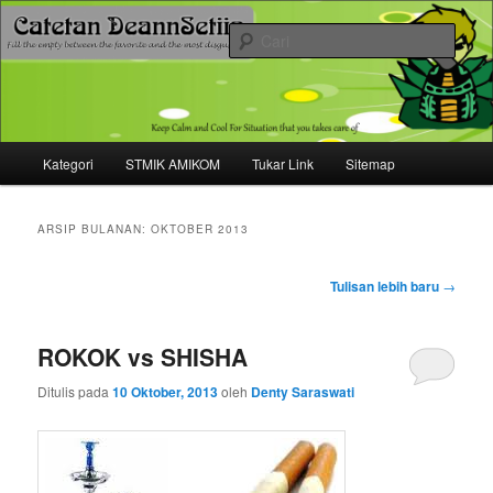
Mari bermimpi dan ciptakan kehendak
Cari
Catetan DS
Menu
Kategori
STMIK AMIKOM
Tukar Link
Sitemap
Langsung
Langsung
utama
ke
ke
ARSIP BULANAN:
OKTOBER 2013
konten
konten
Navigasi
Tulisan lebih baru
→
tulisan
utama
sekunder
ROKOK vs SHISHA
Ditulis pada
10 Oktober, 2013
oleh
Denty Saraswati