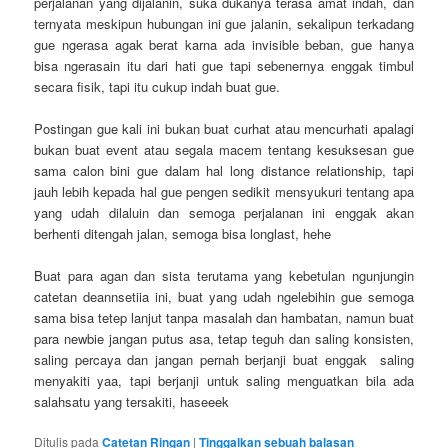
perjalanan yang dijalanin, suka dukanya terasa amat indah, dan
ternyata meskipun hubungan ini gue jalanin, sekalipun terkadang
gue ngerasa agak berat karna ada invisible beban, gue hanya
bisa ngerasain itu dari hati gue tapi sebenernya enggak timbul
secara fisik, tapi itu cukup indah buat gue.
Postingan gue kali ini bukan buat curhat atau mencurhati apalagi
bukan buat event atau segala macem tentang kesuksesan gue
sama calon bini gue dalam hal long distance relationship, tapi
jauh lebih kepada hal gue pengen sedikit mensyukuri tentang apa
yang udah dilaluin dan semoga perjalanan ini enggak akan
berhenti ditengah jalan, semoga bisa longlast, hehe
Buat para agan dan sista terutama yang kebetulan ngunjungin
catetan deannsetiia ini, buat yang udah ngelebihin gue semoga
sama bisa tetep lanjut tanpa masalah dan hambatan, namun buat
para newbie jangan putus asa, tetap teguh dan saling konsisten,
saling percaya dan jangan pernah berjanji buat enggak saling
menyakiti yaa, tapi berjanji untuk saling menguatkan bila ada
salahsatu yang tersakiti, haseeek
Ditulis pada
Catetan Ringan
|
Tinggalkan sebuah balasan