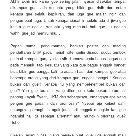
Akhir akhir ini, karna gue sering jalan nyasar disekitar tempat
dikampus gue, ada sesuatu yang bikin gue risih dan entah
kenapa gue selalu kepikiran, dan juga gue malah ngiri dan
pengen buat juga. Entah kenapa siasat iri selalu ada di jiwa gue
ketika gue ngeliat sesuatu yang menurut hati gue itu adalah
wahh, gue jadi meniru niru…
Papan nama, pengumuman, bahkan poster dan mading
pendaftaran UKM pada meriah ditempelin disudut sudut tembok
putih di kampus gue, iya tau sih disennya pada bagus bagus dan
pada menarik, tapi sesuatu yang kata gue bagus enggak banget
bisa bikin gue bangga kali itu adalah hasil dari kampus gue atau
beberapa orang yang dari kampus gue, enggak banget!! Kenapa
bukan dari gue!! Kenapa itu yang nempel-nempel bukan dari
gue?! Yaa gue tau sih, yang ditempelin kalo bukan Informasi
penting kayak Event, UKM dan sebagainya, emangnya apa yang
pengen gue pasarin dan promosiin? Nyebur aja kelaut dah,
untungnya parangtritis agak jauh jadi enggak mungkin kan gue
ngambil hal itu sebagai alternatif atau mungkin prioritas gue?
Hehe
Okelah, apapun hasil yang mereka buat, gue juga enggak mau