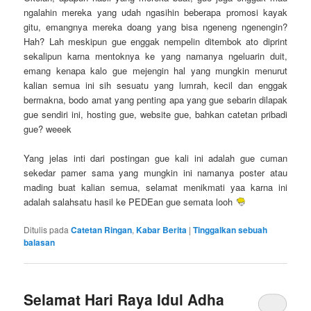
ngalahin mereka yang udah ngasihin beberapa promosi kayak
gitu, emangnya mereka doang yang bisa ngeneng ngenengin?
Hah? Lah meskipun gue enggak nempelin ditembok ato diprint
sekalipun karna mentoknya ke yang namanya ngeluarin duit,
emang kenapa kalo gue mejengin hal yang mungkin menurut
kalian semua ini sih sesuatu yang lumrah, kecil dan enggak
bermakna, bodo amat yang penting apa yang gue sebarin dilapak
gue sendiri ini, hosting gue, website gue, bahkan catetan pribadi
gue? weeek
Yang jelas inti dari postingan gue kali ini adalah gue cuman
sekedar pamer sama yang mungkin ini namanya poster atau
mading buat kalian semua, selamat menikmati yaa karna ini
adalah salahsatu hasil ke PEDEan gue semata looh
Ditulis pada
Catetan Ringan
,
Kabar Berita
|
Tinggalkan sebuah
balasan
Selamat Hari Raya Idul Adha