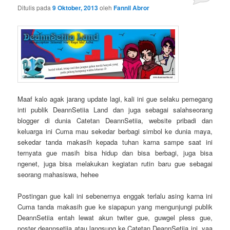
Ditulis pada
9 Oktober, 2013
oleh
Fannil Abror
Maaf kalo agak jarang update lagi, kali ini gue selaku pemegang
inti publik DeannSetiia Land dan juga sebagai salahseorang
blogger di dunia Catetan DeannSetiia, website pribadi dan
keluarga ini Cuma mau sekedar berbagi simbol ke dunia maya,
sekedar tanda makasih kepada tuhan karna sampe saat ini
ternyata gue masih bisa hidup dan bisa berbagi, juga bisa
ngenet, juga bisa melakukan kegiatan rutin baru gue sebagai
seorang mahasiswa, hehee
Postingan gue kali ini sebenernya enggak terlalu asing karna ini
Cuma tanda makasih gue ke siapapun yang mengunjungi publik
DeannSetiia entah lewat akun twiter gue, guwgel pless gue,
poster deannsetiia atau langsung ke Catetan DeannSetiia ini, yaa