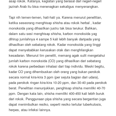
asap rokok. Katanya, kegiatan yang berasal dari negeri-negeri
jazirah Arab itu bisa menenagkan sekaligus menyenangkan.
Tapi nih temen-temen, hati-hati ya. Karena menurut penelitian,
ketika seseorang menghisap shisha atau rokok herbal , kadar
monoksida yang dihasilkan justru tak bisa terukur. Bahkan,
dalam satu sesi menghisap shisha, karbon monoksida yag
dihirup jumlahnya 4 sampe 5 kali lebih banyak daripada yang
dihasilkan oleh sebatang rokok. Kadar monoksida yang tinggi
dapat menyebabkan kerusakan otak dan menghilangkan
kesadaran. Menurut tim peneliti, memang agak sulit mengetahui
jumlah karbon monoksida (CO) yang dihasilkan dari sebatang
rokok karena perbedaan inhalasi dari tiap individu. Meski begitu,
kadar CO yang dihembuskan oleh orang yang bukan perokok
secara normal kira-kira 3 ppm (per sejuta bagian dari udara),
pada perokok ringan kira-kira 10-20 ppm, dan 30-40 pada perokok
berat. Penelitian menunjukkan, penghisap shisha memiliki 40-70
ppm. Dengan kata lain, shisha memiliki 400-450 kali lebih buruk
dari rokok. Penggunaan pipa shisha yang secara bergantian juga
dapat menimbulkan resiko, seperti resiko tertular tuberkulosis,
herpes, atau infeksi lainnya.