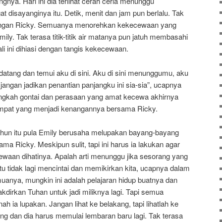
nya. Hari ini dia terlihat cerah ceria menunggu
at disayanginya itu. Detik, menit dan jam pun berlalu. Tak
tangan Ricky. Semuanya menorehkan kekecewaan yang
y. Tak terasa titik-titik air matanya pun jatuh membasahi
ali ini dihiasi dengan tangis kekecewaan.
atang dan temui aku di sini. Aku di sini menunggumu, aku
angan jadikan penantian panjangku ini sia-sia”, ucapnya
langkah gontai dan perasaan yang amat kecewa akhirnya
empat yang menjadi kenangannya bersama Ricky.
tahun itu pula Emily berusaha melupakan bayang-bayang
 Ricky. Meskipun sulit, tapi ini harus ia lakukan agar
aan dihatinya. Apalah arti menunggu jika sesorang yang
tu tidak lagi mencintai dan memikirkan kita, ucapnya dalam
uanya, mungkin ini adalah pelajaran hidup buatnya dan
kdirkan Tuhan untuk jadi miliknya lagi. Tapi semua
h ia lupakan. Jangan lihat ke belakang, tapi lihatlah ke
ng dan dia harus memulai lembaran baru lagi. Tak terasa