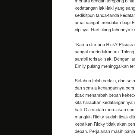
menara dengan teropong bintang
kedatangan laki-laki yang sang
sedikitpun tanda-tanda keda
amat sangat mendalam bagi Emil
pipinya. Hari ulang tahunnya k
“Kamu di mana Rick? Plissss d
sangat merindukanmu. Tolong j
sambil terisak-isak. Dengan 
Emily pulang meninggalkan t
Setahun telah berlalu, dan se
dan semua kenangannya bersama
tidak menambah beban kekecew
kita harapkan kedatangannya i
hati. Dia sudah merelakan sem
mungkin Ricky sudah tidak dita
kebaikan Ricky tidak akan perna
depan. Perjalanan masih panja