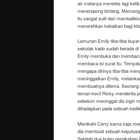
air matanya menetes lagi keti
meneropong bintang. Memang h
itu sangat sulit dari membalik
menorehkan kebaikan bagi kita.
Lamunan Emily tiba-tiba buyar
sekotak kado sudah berada di 
Emily membuka dan membaca isi
membaca isi surat itu. Ternyat
mengapa dirinya tiba-tiba men
meninggalkan Emily, melainka
membuatnya dilema. Seorang 
teman kecil Ricky menderita p
sebelum meninggal dia ingin me
dihadapkan pada sebuah kedil
Menikahi Cerry sama saja meng
dia membuat sebuah keputusan
Setalah dua bulan pernikahan 