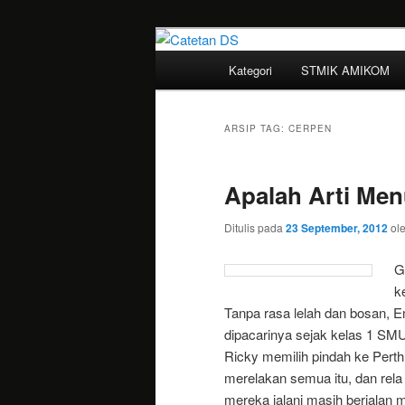
Mari bermimpi dan ciptakan k
Menu
Kategori
STMIK AMIKOM
Langsung
Langsung
utama
Catetan DS
ke
ke
ARSIP TAG:
CERPEN
konten
konten
Apalah Arti Me
utama
sekunder
Ditulis pada
23 September, 2012
ol
G
k
Tanpa rasa lelah dan bosan, E
dipacarinya sejak kelas 1 SMU
Ricky memilih pindah ke Perth
merelakan semua itu, dan rela
mereka jalani masih berjalan mu