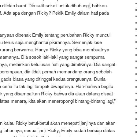
ditelan bumi. Dia sulit sekali untuk dihubungi, bahkan
 off. Ada apa dengan Ricky? Pekik Emily dalam hati pada
rtanyaan dibenak Emily tentang perubahan Ricky muncul
tu terus saja menghantui pikirannya. Semenjak lose
sa kurang berwarna. Hanya Ricky yang bisa membuatnya
amanya. Dia sosok laki-laki yang sangat sempurna
ya, melainkan ketulusan hati yang dimilikinya. Dia sangat
perempuan, dia tidak pernah memandang orang sebelah
 gadis biasa yang ditinggal kedua orangtuanya. Dunia
eria itu tak lagi tampak diwajahnya. Hari-harinya begitu
ir yang disampaikan Ricky bahwa dia akan datang disaat
atas menara, kita akan meneropongi bintang-bintang lagi,”
n kalau Ricky betul-betul akan menepati janjinya dan akan
 tahunnya, sesuai janji Ricky, Emily sudah bersiap diatas