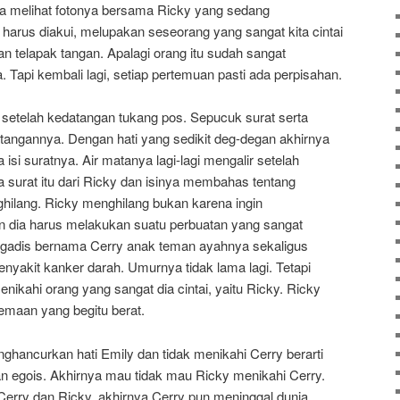
ka melihat fotonya bersama Ricky yang sedang
arus diakui, melupakan seseorang yang sangat kita cintai
kan telapak tangan. Apalagi orang itu sudah sangat
 Tapi kembali lagi, setiap pertemuan pasti ada perpisahan.
 setelah kedatangan tukang pos. Sepucuk surat serta
tangannya. Dengan hati yang sedikit deg-degan akhirnya
 suratnya. Air matanya lagi-lagi mengalir setelah
a surat itu dari Ricky dan isinya membahas tentang
ghilang. Ricky menghilang bukan karena ingin
n dia harus melakukan suatu perbuatan yang sangat
gadis bernama Cerry anak teman ayahnya sekaligus
enyakit kanker darah. Umurnya tidak lama lagi. Tetapi
nikahi orang yang sangat dia cintai, yaitu Ricky. Ricky
emaan yang begitu berat.
hancurkan hati Emily dan tidak menikahi Cerry berarti
 egois. Akhirnya mau tidak mau Ricky menikahi Cerry.
Cerry dan Ricky, akhirnya Cerry pun meninggal dunia.