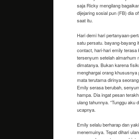
saja Ricky mengilang bagaikan 
dijejaring sosial pun (FB) dia
saat itu.
Hari demi hari pertanyaan-pe
satu persatu. bayang-bayang i
contact, hari-hari emily tera
tersenyum setelah almarhum m
dimatanya. Bukan karena fisikn
menghargai orang khususnya 
mata terutama dirinya seorang
Emily serasa berubah, senyum c
hampa. Dia ingat pesan terakh
ulang tahunnya. “Tunggu aku di
ucapnya.
Emily selalu berharap dan yaki
menemuinya. Tepat dihari ulang