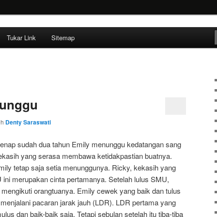
ehendak
Tukar Link
Sitemap
nunggu
eh
Denty Saraswati
enap sudah dua tahun Emily menunggu kedatangan sang
ekasih yang serasa membawa ketidakpastian buatnya.
mily tetap saja setia menunggunya. Ricky, kekasih yang
 ini merupakan cinta pertamanya. Setelah lulus SMU,
 mengikuti orangtuanya. Emily cewek yang baik dan tulus
 menjalani pacaran jarak jauh (LDR). LDR pertama yang
lus dan baik-baik saja. Tetapi sebulan setelah itu tiba-tiba