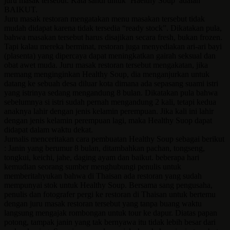
juru masak tersebut. Kata sandi untuk ‘Haelthy Soup’ adalah
BAIKUT.
Juru masak restoran mengatakan menu masakan tersebut tidak
mudah didapat karena tidak tersedia “ready stock”. Dikatakan pula,
bahwa masakan tersebut harus disajikan secara fresh, bukan frozen.
Tapi kalau mereka berminat, restoran juga menyediakan ari-ari bayi
(plasenta) yang dipercaya dapat meningkatkan gairah seksual dan
obat awet muda. Juru masak restoran tersebut mengakatan, jika
memang menginginkan Healthy Soup, dia menganjurkan untuk
datang ke sebuah desa diluar kota dimana ada sepasang suami istri
yang istrinya sedang mengandung 8 bulan. Dikatakan pula bahwa
sebelumnya si istri sudah pernah mengandung 2 kali, tetapi kedua
anaknya lahir dengan jenis kelamin perempuan. Jika kali ini lahir
dengan jenis kelamin perempuan lagi, maka Healthy Suop dapat
didapat dalam waktu dekat.
Jurnalis menceritakan cara pembuatan Healthy Soup sebagai berikut
: Janin yang berumur 8 bulan, ditambahkan pachan, tongseng,
tongkui, keichi, jahe, daging ayam dan baikut. beberapa hari
kemudian seorang sumber menghubungi penulis untuk
memberitahyukan bahwa di Thaisan ada restoran yang sudah
mempunyai stok untuk Healthy Soup. Bersama sang pengusaha,
penulis dan fotografer pergi ke restoran di Thaisan untuk bertemu
dengan juru masak restoran tersebut yang tanpa buang waktu
langsung mengajak rombongan untuk tour ke dapur. Diatas papan
potong, tampak janin yang tak bernyawa itu tidak lebih besar dari