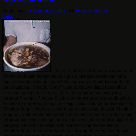
Ditulis pada
16 September, 2012
oleh
Denty Saraswati
Balas
Cerita ini ditulis oleh seorang wartawan di
Taiwan berkaitan dengan adanya gosip mengenai makanan yang
dapat menambah stamina dan kekuatan yang terbuat dari sari/kaldu
janin manusia. “Healthy Soup” yang dipercaya dapat menambah
stamina dan keperkasaan pria, terbuat dari janin manusia yang
berumur 6 sampai 7 bulan. Salah seorang pengusaha pemilik pabrik
di daerah Tong Wan, mengaku sebagai salah satu pengonsumsi tetap
‘Healthy Soup’. Pria berusia 62 tahun menjelaskan khasiat ‘Healthy
Soup’ ini, yaitu dapat mempertahankan kemampuannya untuk dapat
berhubungan seks beberapa kali dalam semalam. Penulis diajak oleh
pengusaha tersebut ke salah satu restoran yang menyediakan
‘Healthy Soup’ di kota Fu San dan langsung diperkenalkan kepada