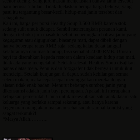
seekor kucing. Sang juru masak menjelaskan bahwa janin tersebut
baru berusia 5 bulan. Tidak dijelaskan berapa harga belinya, yang
pasti itu tergantung besar-kecil, hidup-mati janin tersebut dan
sebagainya.
Kali ini, harga per porsi Healthy Soup 3.500 RMB karena stok
sedang sulit untuk didapat. Sambil menerangkan pesanan kami,
dengan terbuka juru masak tersebut menerangkan bahwa janin yang
keguguran atau digugurkan, biasanya mati, dapat dibeli dengan
hanya beberapa ratus RMB saja, sedang kalau dekat tanggal
kelahirannya dan masih hidup, bisa semahal 2.000 RMB. Urusan
bayi itu diserahkan kepada restoran dalam keadaan hidup atau mati,
tidak ada yang mengetahui. Setelah selesai, Healthy Soup disajikan
panas diatas meja. Penulis dan fotografer tidak bernyali untuk ikut
mencicipi. Setelah kunjungan di dapur, sudah kehilangan semua
selera makan, maka cepat-cepat meninggalkan mereka dengan
alasan tidak enak badan. Menurut beberapa sumber, janin yang
dikonsumsi adalah janin bayi perempuan. Apakah ini merupakan
kebijakan pemerintah China untuk mewajibkan satu anak dalam satu
keluarga yang berlaku sampai sekarang, atau hanya karena
kegemaran orang akan makanan sehat sudah sampai kondisi yang
sangat terkutuk?!
*Masya Allah………..