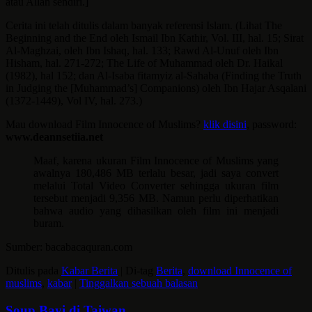
atau Allah sendiri.]
Cerita ini telah ditulis dalam banyak referensi Islam. (Lihat The
Beginning and the End oleh Ismail Ibn Kathir, Vol. III, hal. 15; Sirat
Al-Maghzai, oleh Ibn Ishaq, hal. 133; Rawd Al-Unuf oleh Ibn
Hisham, hal. 271-272; The Life of Muhammad oleh Dr. Haikal
(1982), hal 152; dan Al-Isaba fitamyiz al-Sahaba (Finding the Truth
in Judging the [Muhammad’s] Companions) oleh Ibn Hajar Asqalani
(1372-1449), Vol IV, hal. 273.)
Mau download Film Innocence of Muslims?
klik disini
, password:
www.deannsetiia.net
Maaf, karena ukuran Film Innocence of Muslims yang
awalnya 180,486 MB terlalu besar, jadi saya convert
melalui Total Video Converter sehingga ukuran film
tersebut menjadi 9,356 MB. Namun perlu diperhatikan
bahwa audio yang dihasilkan oleh film ini menjadi
buram.
Sumber: bacabacaquran.com
Ditulis pada
Kabar Berita
|
Di-tag
Berita
,
download Innocence of
muslims
,
kabar
|
Tinggalkan sebuah balasan
Soup Bayi di Taiwan