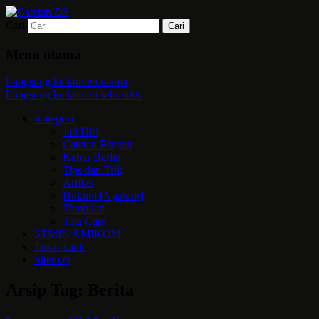
Cari
Mari bermimpi dan ciptakan kehendak
Catetan DS
Menu utama
Langsung ke konten utama
Langsung ke konten sekunder
Kategori
Jati Diri
Catetan Ringan
Kabar Berita
Tips dan Trik
Artikel
Hukum [Ngawur]
Tampilan
Tata Cara
STMIK AMIKOM
Tukar Link
Sitemap
Arsip Tag:
Berita