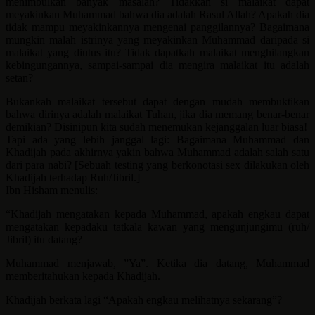
menimbulkan banyak masalah? Tidakkah si malaikat dapat
meyakinkan Muhammad bahwa dia adalah Rasul Allah? Apakah dia
tidak mampu meyakinkannya mengenai panggilannya? Bagaimana
mungkin malah istrinya yang meyakinkan Muhammad daripada si
malaikat yang diutus itu? Tidak dapatkah malaikat menghilangkan
kebingungannya, sampai-sampai dia mengira malaikat itu adalah
setan?
Bukankah malaikat tersebut dapat dengan mudah membuktikan
bahwa dirinya adalah malaikat Tuhan, jika dia memang benar-benar
demikian? Disinipun kita sudah menemukan kejanggalan luar biasa!
Tapi ada yang lebih janggal lagi: Bagaimana Muhammad dan
Khadijah pada akhirnya yakin bahwa Muhammad adalah salah satu
dari para nabi? [Sebuah testing yang berkonotasi sex dilakukan oleh
Khadijah terhadap Ruh/Jibril.]
Ibn Hisham menulis:
“Khadijah mengatakan kepada Muhammad, apakah engkau dapat
mengatakan kepadaku tatkala kawan yang mengunjungimu (ruh/
Jibril) itu datang?
Muhammad menjawab, ”Ya”. Ketika dia datang, Muhammad
memberitahukan kepada Khadijah.
Khadijah berkata lagi “Apakah engkau melihatnya sekarang”?