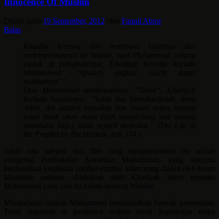
Innocence Of Muslim
Ditulis pada
19 September, 2012
oleh
Fannil Abror
Balas
Khadija kecewa dan membuka kijabnya dan
melemparkannya ke bawah, saat Muhammad sedang
duduk di pangkuannya, Khadijah berkata kepada
Muhammad: ”Apakah engkau masih dapat
melihatnya”?
Dan Muhammad menjawabnya, ”Tidak”. Khadijah
berkata kepadanya: ”Yakin dan bersukacitalah, demi
Allah, dia adalah malaikat dan bukan setan, karena
setan tidak akan malu (dan menghilang jika wanita
membuka baju), tidak seperti malaikat.” (The Life of
the Prophet by Ibn Hisham, hal. 174.)
Salah satu adegan dari film yang menghebohkan ini adalah
mengenai Pembuktian Kenabian Muhammad, yang ternyata
berdasarkan kesaksian sumber-sumber Islam yang diakui oleh kaum
Muslimin sedunia, dilakukan oleh Khadijah, isteri pertama
Muhammad yang saat itu bukan seorang Muslim.
Mempelajari sejarah Muhammad menimbulkan banyak pertanyaan.
Tidak dapatkah si pembawa wahyu turun kepadanya tanpa